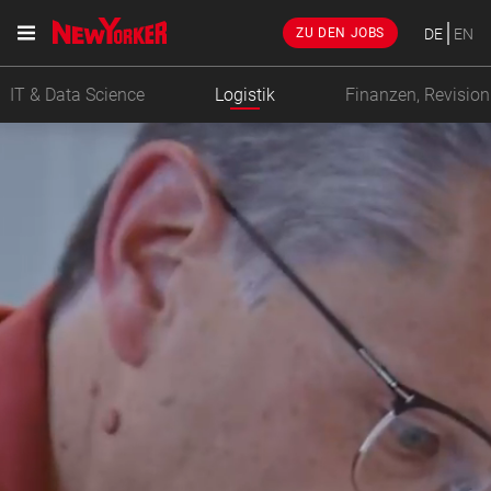
DE
EN
ZU DEN JOBS
IT & Data Science
Logistik
Finanzen, Revision