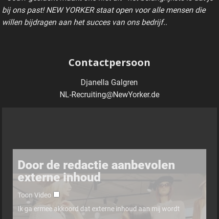
bij ons past! NEW YORKER staat open voor alle mensen die
willen bijdragen aan het succes van ons bedrijf..
Contactpersoon
Djanella Galgren
NL-Recruiting@NewYorker.de
Door de redactie aanbevolen
externe inhoud
Toon Video
Ik ga ermee akkoord dat externe inhoud aan mij wordt