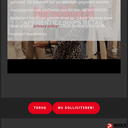
getoond. Dit betekent dat persoonlijke gegevens worden
doorgegeven aan platforms van derden. NEW YORKER
Nederland heeft hier geen invloed op. U kunt hierover meer
lezen in onze
privacy policy
. U kunt de weergave op elk
moment deactiveren.
TERUG
NU SOLLICITEREN!