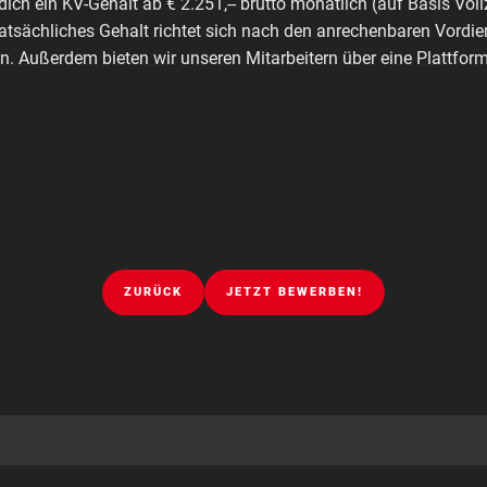
dich ein KV-Gehalt ab € 2.251,-- brutto monatlich (auf Basis Voll
tatsächliches Gehalt richtet sich nach den anrechenbaren Vordie
. Außerdem bieten wir unseren Mitarbeitern über eine Plattfo
ZURÜCK
JETZT BEWERBEN!