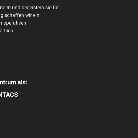
den und begeistern sie für
g schaffen wir ein
n operativen
rtlich.
ntrum als:
ENTAGS