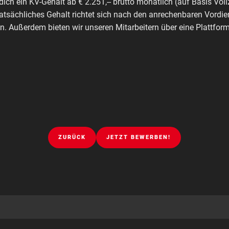
dich ein KV-Gehalt ab € 2.251,-- brutto monatlich (auf Basis Voll
tatsächliches Gehalt richtet sich nach den anrechenbaren Vordie
. Außerdem bieten wir unseren Mitarbeitern über eine Plattfo
ZURÜCK
JETZT BEWERBEN!