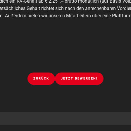
dich ein KV-Gehalt ab € 2.251,-- brutto monatlich (auf Basis Voll
tatsächliches Gehalt richtet sich nach den anrechenbaren Vordie
. Außerdem bieten wir unseren Mitarbeitern über eine Plattfo
ZURÜCK
JETZT BEWERBEN!