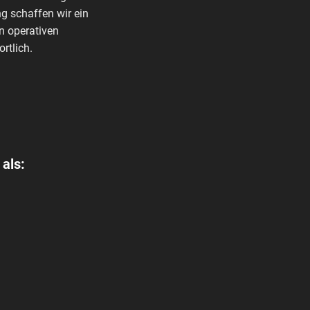
g schaffen wir ein
n operativen
rtlich.
 als: