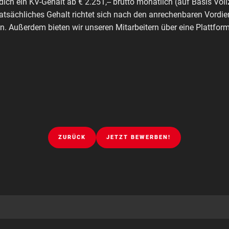
dich ein KV-Gehalt ab € 2.251,-- brutto monatlich (auf Basis Voll
tatsächliches Gehalt richtet sich nach den anrechenbaren Vordie
. Außerdem bieten wir unseren Mitarbeitern über eine Plattfo
ZURÜCK
JETZT BEWERBEN!