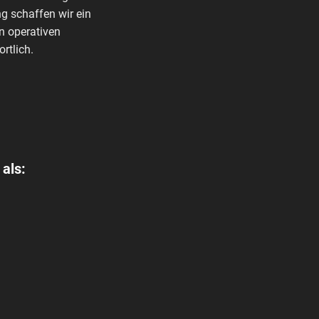
g schaffen wir ein
n operativen
rtlich.
 als: