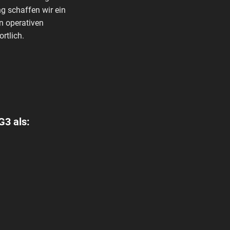
g schaffen wir ein
n operativen
rtlich.
G3 als: