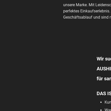
unsere Marke. Mit Leidensc
perfektes Einkaufserlebnis.
Geschäftsablauf und sind m
Wir su
AUSHI
für s
DAS I
Kun
War