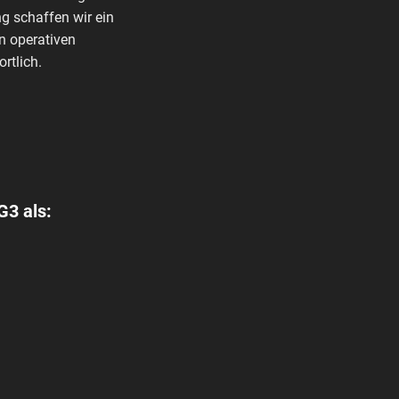
g schaffen wir ein
n operativen
rtlich.
G3 als: