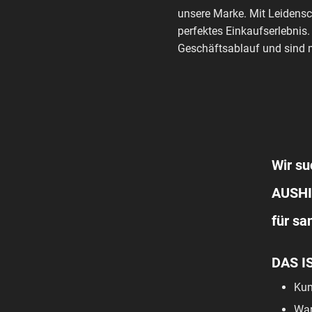
unsere Marke. Mit Leidensc
perfektes Einkaufserlebnis.
Geschäftsablauf und sind m
Wir su
AUSHI
für s
DAS I
Kun
War