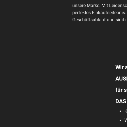
unsere Marke. Mit Leidensc
perfektes Einkaufserlebnis.
Geschäftsablauf und sind m
Wir 
AUS
für 
DAS
K
W