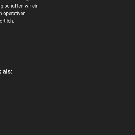
g schaffen wir ein
n operativen
rtlich.
 als: