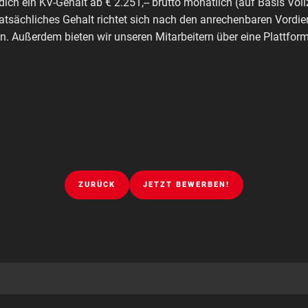
dich ein KV-Gehalt ab € 2.251,-- brutto monatlich (auf Basis Voll
tatsächliches Gehalt richtet sich nach den anrechenbaren Vordie
. Außerdem bieten wir unseren Mitarbeitern über eine Plattfo
ZURÜCK
JETZT BEWERBEN!