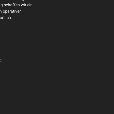
g schaffen wir ein
n operativen
rtlich.
: