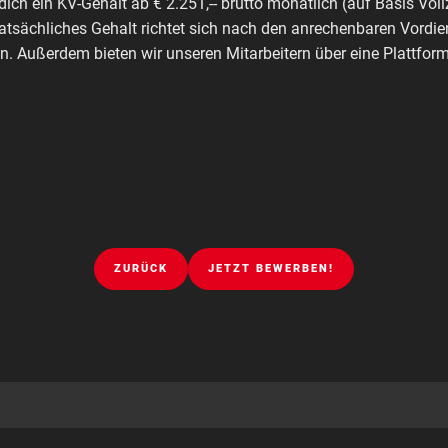
dich ein KV-Gehalt ab € 2.251,-- brutto monatlich (auf Basis Voll
tatsächliches Gehalt richtet sich nach den anrechenbaren Vordie
. Außerdem bieten wir unseren Mitarbeitern über eine Plattfo
ZURÜCK
JETZT BEWERBEN!