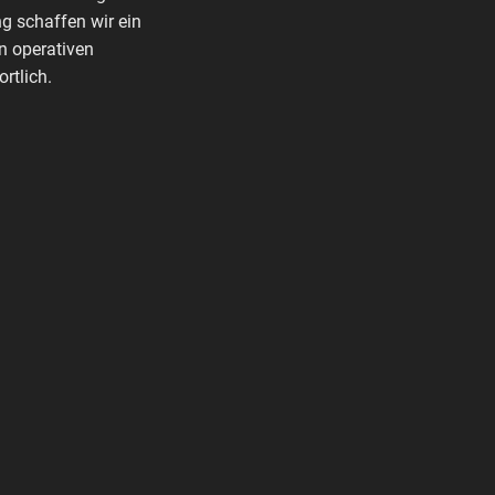
g schaffen wir ein
n operativen
rtlich.
G