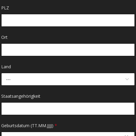
PLZ
Ort
Land
---
Staatsangehörigkeit
Geburtsdatum (TT.MM.JJJJ)
*