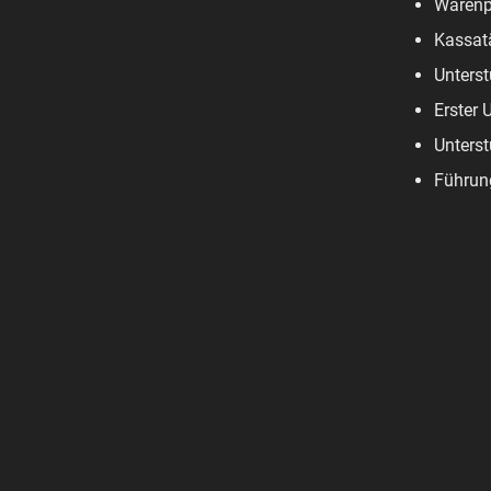
Warenpf
Kassatä
Unterst
Erster 
Unterst
Führun