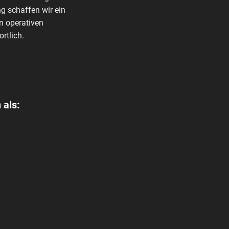
g schaffen wir ein
n operativen
rtlich.
 als: