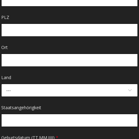
PLZ
Ort
Land
---
Staatsangehörigkeit
Geburtsdatum (TT.MM.JJJJ)
*