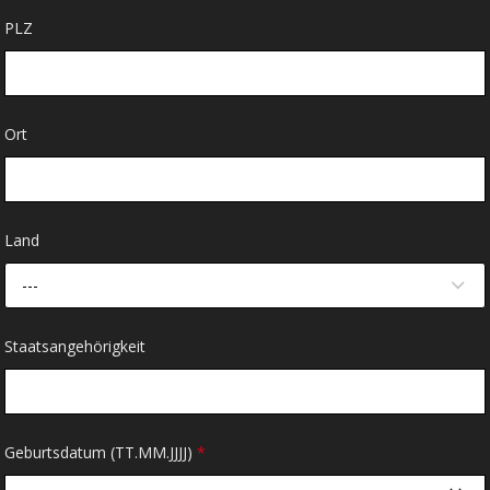
PLZ
Ort
Land
---
Staatsangehörigkeit
Geburtsdatum (TT.MM.JJJJ)
*