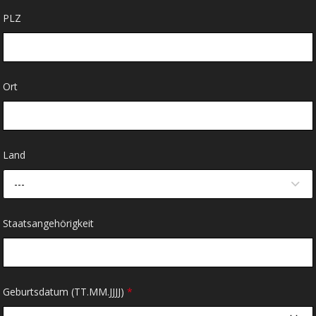
PLZ
Ort
Land
---
Staatsangehörigkeit
Geburtsdatum (TT.MM.JJJJ)
*