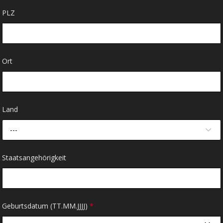
PLZ
Ort
Land
---
Staatsangehörigkeit
Geburtsdatum (TT.MM.JJJJ)
*