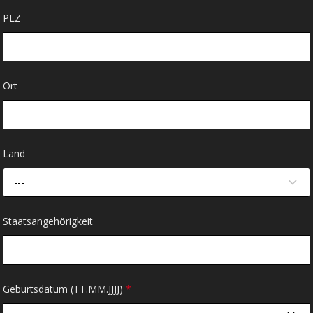
PLZ
Ort
Land
---
Staatsangehörigkeit
Geburtsdatum (TT.MM.JJJJ)
*