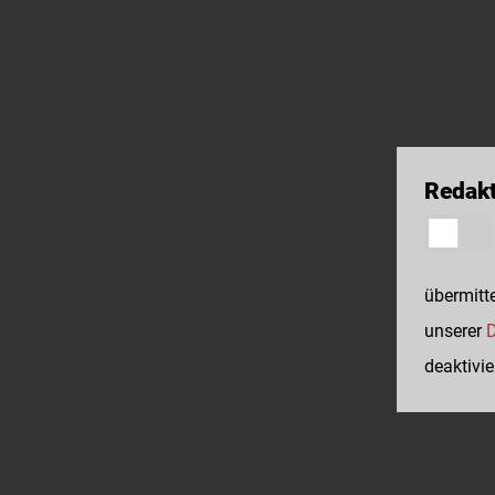
Redakt
übermitte
unserer
D
deaktivie