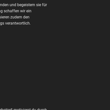
den und begeistern sie für
g schaffen wir ein
nisieren zudem den
s verantwortlich.
beiter* motivierst du durch