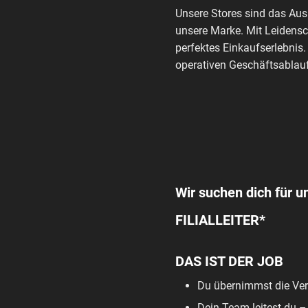
Unsere Stores sind das Au
unsere Marke. Mit Leidensc
perfektes Einkaufserlebnis.
operativen Geschäftsablauf
Wir suchen dich für un
FILIALLEITER*
DAS IST DER JOB
Du übernimmst die Vera
Dein Team leitest du –