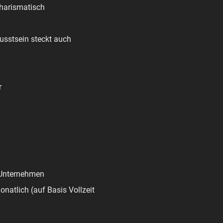
charismatisch
usstsein steckt auch
r
n Unternehmen
monatlich (auf Basis Vollzeit