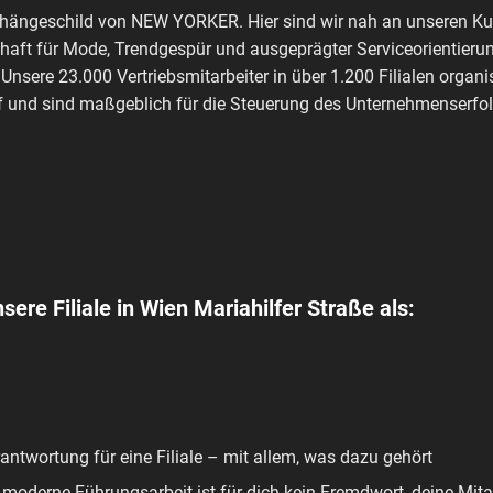
shängeschild von NEW YORKER. Hier sind wir nah an unseren Kun
haft für Mode, Trendgespür und ausgeprägter Serviceorientierun
 Unsere 23.000 Vertriebsmitarbeiter in über 1.200 Filialen orga
 und sind maßgeblich für die Steuerung des Unternehmenserfolg
sere Filiale in Wien Mariahilfer Straße als:
ntwortung für eine Filiale – mit allem, was dazu gehört
 moderne Führungsarbeit ist für dich kein Fremdwort, deine Mitar