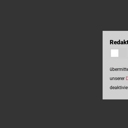
Redakt
übermitte
unserer
D
deaktivie