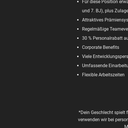
Für diese Position erwa
und 7. BJ), plus Zulag
Attraktives Prämiensy
Regelmäßige Teameve
30 % Personalrabatt a
Corporate Benefits
Viele Entwicklungsper
Umfassende Einarbeit
Flexible Arbeitszeiten
*Dein Geschlecht spielt 
verwenden wir bei perso
M