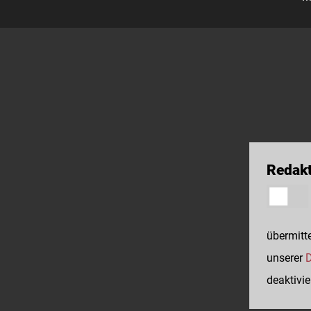
Redakt
übermitte
unserer
D
deaktivie