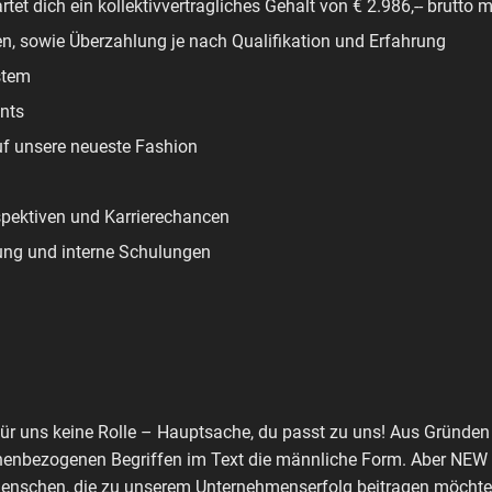
rtet dich ein kollektivvertragliches Gehalt von € 2.986,-- brutto 
en, sowie Überzahlung je nach Qualifikation und Erfahrung
stem
nts
uf unsere neueste Fashion
spektiven und Karrierechancen
ung und interne Schulungen
für uns keine Rolle – Hauptsache, du passt zu uns! Aus Gründen 
nenbezogenen Begriffen im Text die männliche Form. Aber NEW Y
enschen, die zu unserem Unternehmenserfolg beitragen möchte