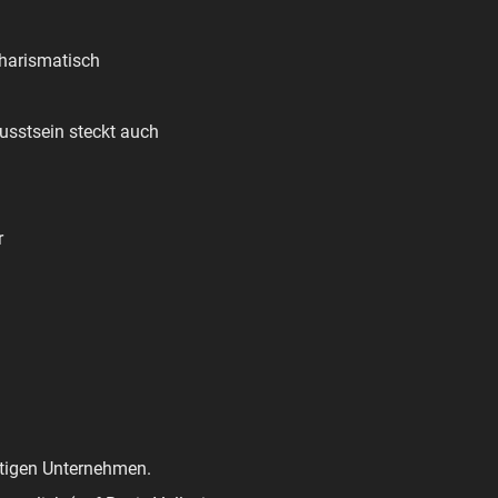
charismatisch
usstsein steckt auch
r
tätigen Unternehmen.