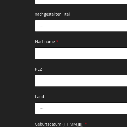
nachgestellter Titel
---
Nachname
*
PLZ
Land
---
Geburtsdatum (TT.MM.JJJJ)
*