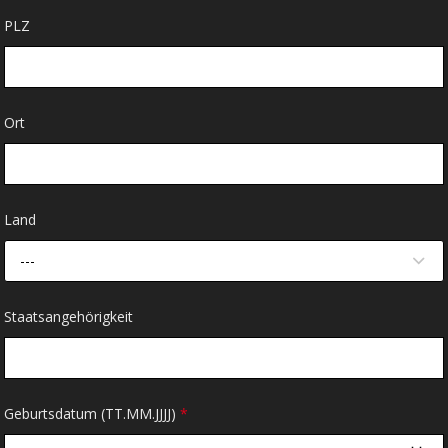
PLZ
Ort
Land
---
Staatsangehörigkeit
Geburtsdatum (TT.MM.JJJJ)
*