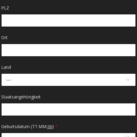
PLZ
Ort
Land
---
Staatsangehörigkeit
Geburtsdatum (TT.MM.JJJJ)
*