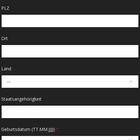
PLZ
Ort
Land
---
Staatsangehörigkeit
Geburtsdatum (TT.MM.JJJJ)
*