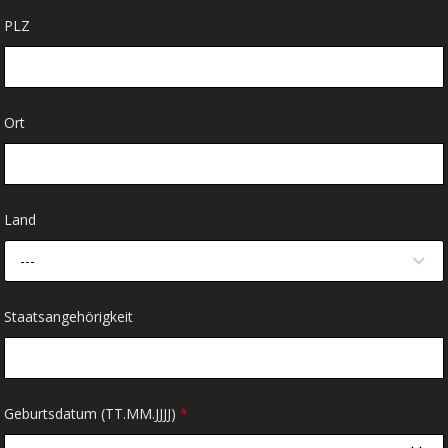
PLZ
Ort
Land
---
Staatsangehörigkeit
Geburtsdatum (TT.MM.JJJJ)
*