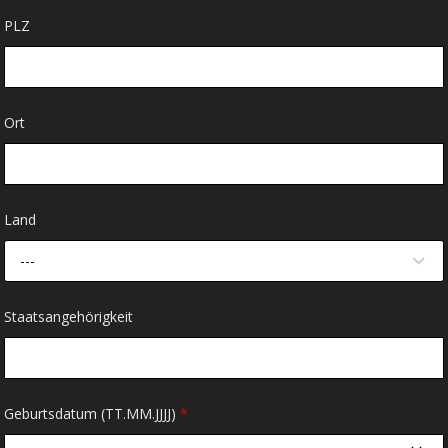
PLZ
Ort
Land
---
Staatsangehörigkeit
Geburtsdatum (TT.MM.JJJJ)
*