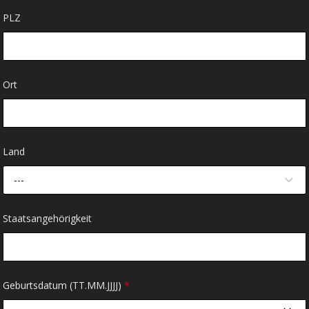
PLZ
Ort
Land
---
Staatsangehörigkeit
Geburtsdatum (TT.MM.JJJJ)
*