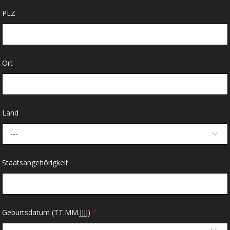
PLZ
Ort
Land
---
Staatsangehörigkeit
Geburtsdatum (TT.MM.JJJJ)
*