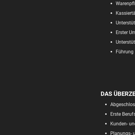
Warenpfl
Kassiertä
Unterstü
Erster U
Unterstü
Führung 
DAS ÜBERZ
Abgeschloss
Erste Beruf
Kunden- und
Planungs- u