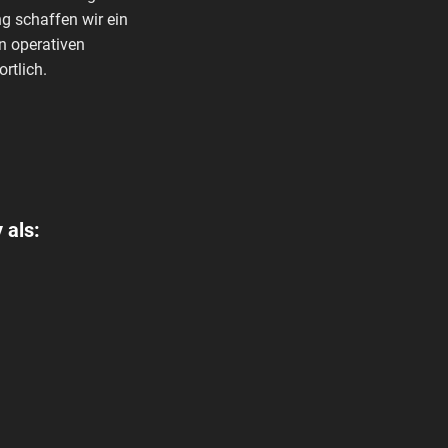
g schaffen wir ein
n operativen
rtlich.
 als: