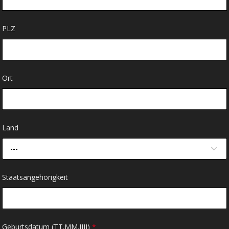
PLZ
Ort
Land
---
Staatsangehörigkeit
Geburtsdatum (TT.MM.JJJJ)
*