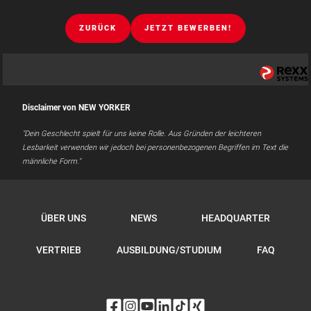
ZURÜCK
JETZT BEWERBEN!
Disclaimer von NEW YORKER
"Dein Geschlecht spielt für uns keine Rolle. Aus Gründen der leichteren
Lesbarkeit verwenden wir jedoch bei personenbezogenen Begriffen im Text die
männliche Form."
ÜBER UNS
NEWS
HEADQUARTER
VERTRIEB
AUSBILDUNG/STUDIUM
FAQ