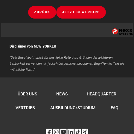
ZURÜCK
JETZT BEWERBEN!
Disclaimer von NEW YORKER
"Dein Geschlecht spielt für uns keine Rolle. Aus Gründen der leichteren
Lesbarkeit verwenden wir jedoch bei personenbezogenen Begriffen im Text die
männliche Form."
ÜBER UNS
NEWS
HEADQUARTER
VERTRIEB
AUSBILDUNG/STUDIUM
FAQ