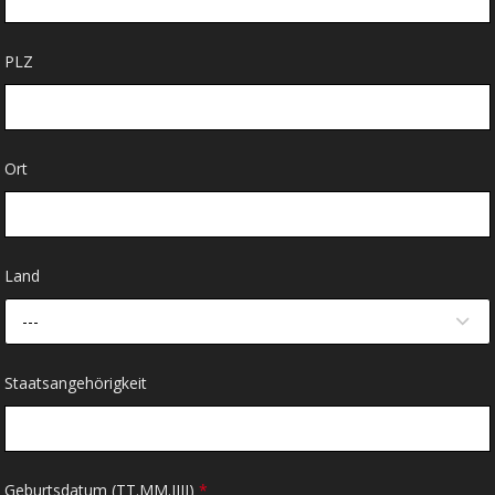
PLZ
Ort
Land
---
Staatsangehörigkeit
Geburtsdatum (TT.MM.JJJJ)
*