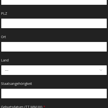
PLZ
Ort
Land
---
Staatsangehörigkeit
Geburtsdatum (TT.MM.JJJJ)
*