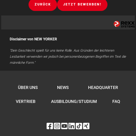
ZURÜCK
JETZT BEWERBEN!
Disclaimer von NEW YORKER
"Dein Geschlecht spielt für uns keine Rolle. Aus Gründen der leichteren
Lesbarkeit verwenden wir jedoch bei personenbezogenen Begriffen im Text die
männliche Form."
ÜBER UNS
NEWS
HEADQUARTER
VERTRIEB
AUSBILDUNG/STUDIUM
FAQ