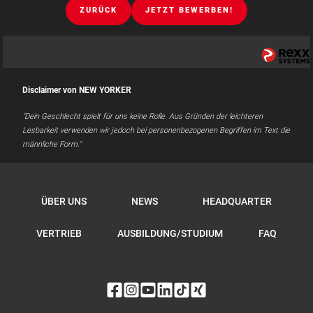
ZURÜCK
JETZT BEWERBEN!
Disclaimer von NEW YORKER
"Dein Geschlecht spielt für uns keine Rolle. Aus Gründen der leichteren
Lesbarkeit verwenden wir jedoch bei personenbezogenen Begriffen im Text die
männliche Form."
ÜBER UNS
NEWS
HEADQUARTER
VERTRIEB
AUSBILDUNG/STUDIUM
FAQ