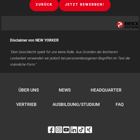
ZURÜCK
JETZT BEWERBEN!
Disclaimer von NEW YORKER
"Dein Geschlecht spielt für uns keine Rolle. Aus Gründen der leichteren
Lesbarkeit verwenden wir jedoch bei personenbezogenen Begriffen im Text die
männliche Form."
ÜBER UNS
NEWS
HEADQUARTER
VERTRIEB
AUSBILDUNG/STUDIUM
FAQ