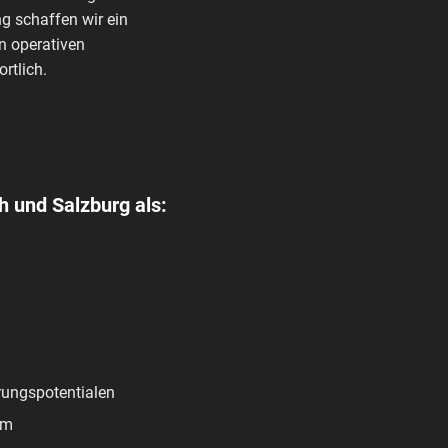
g schaffen wir ein
n operativen
rtlich.
h und Salzburg als:
rungspotentialen
am