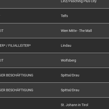
Linz/Pasching Plus City
*
Telfs
IT
Wien Mitte - The Mall
* / FILIALLEITER*
Lindau
IT
Wolfsberg
IGER BESCHÄFTIGUNG
Spittal/Drau
IGER BESCHÄFTIGUNG
Spittal/Drau
St. Johann in Tirol