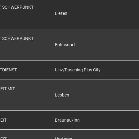
EIT SCHWERPUNKT
Liezen
EIT SCHWERPUNKT
Fohnsdorf
HTDIENST
Linz/Pasching Plus City
EIT MIT
Leoben
EIT
Braunau/Inn