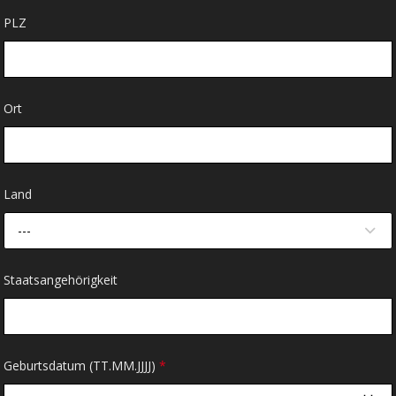
PLZ
Ort
Land
---
Staatsangehörigkeit
Geburtsdatum (TT.MM.JJJJ)
*