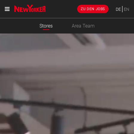
DE
EN
ZU DEN JOBS
Stores
Area Team