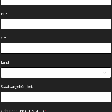
PLZ
Ort
Land
---
Staatsangehörigkeit
Geburtsdatum (TT.MM.JJJJ)
*