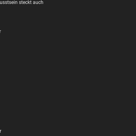
usstsein steckt auch
r
r