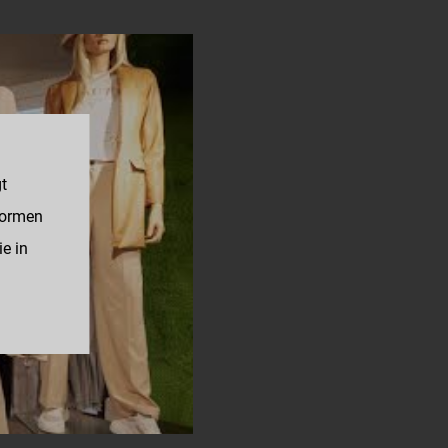
gt
formen
ie in