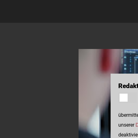
Redakt
übermitte
unserer
D
deaktivie