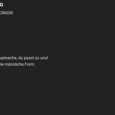
NG
YORKER!
uptsache, du passt zu uns!
die männliche Form.