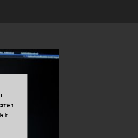
gt
formen
ie in