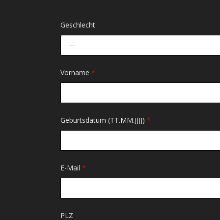
Geschlecht
---
Vorname
*
Geburtsdatum (TT.MM.JJJJ)
*
E-Mail
*
PLZ