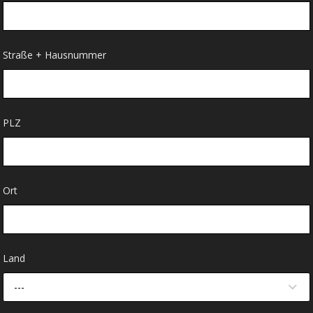
Straße + Hausnummer
PLZ
Ort
Land
---